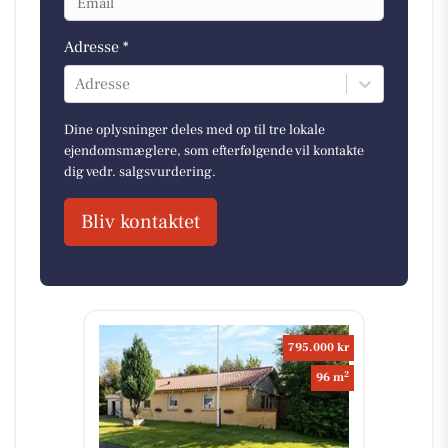
Adresse *
Adresse
Dine oplysninger deles med op til tre lokale
ejendomsmæglere, som efterfølgende vil kontakte
dig vedr. salgsvurdering.
Bliv kontaktet
795.000 kr
2
96 m