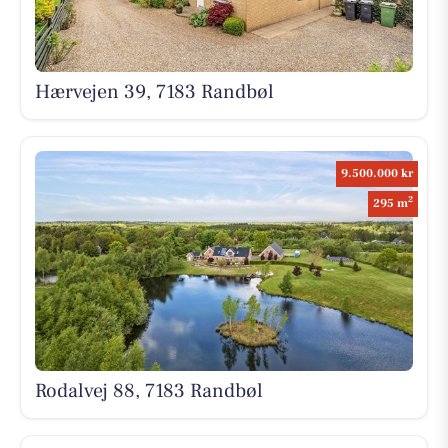
Hærvejen 39, 7183 Randbøl
9.500.000 kr
2
295 m
Rodalvej 88, 7183 Randbøl