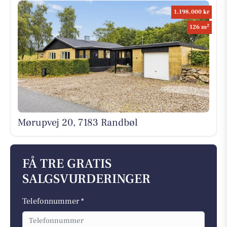
1.198.000 kr
2
126 m
Mørupvej 20, 7183 Randbøl
FÅ TRE GRATIS
SALGSVURDERINGER
Telefonnummer *