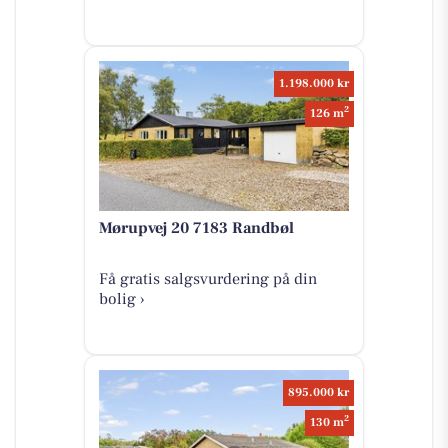
1.198.000 kr
2
126 m
Mørupvej 20 7183 Randbøl
Få gratis salgsvurdering på din
bolig ›
895.000 kr
2
130 m