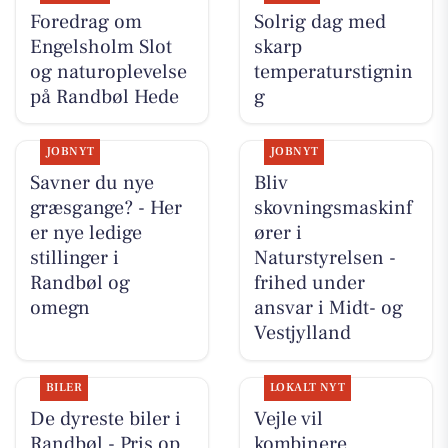
Foredrag om
Solrig dag med
Engelsholm Slot
skarp
og naturoplevelse
temperaturstignin
på Randbøl Hede
g
JOBNYT
JOBNYT
Savner du nye
Bliv
græsgange? - Her
skovningsmaskinf
er nye ledige
ører i
stillinger i
Naturstyrelsen -
Randbøl og
frihed under
omegn
ansvar i Midt- og
Vestjylland
BILER
LOKALT NYT
De dyreste biler i
Vejle vil
Randbøl - Pris op
kombinere