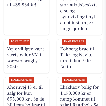
til 438.834 kr!
stormflodsbeskytt
else og
byudvikling i nyt
ambitiøst projekt
langs fjorden
LOKALT NYT
DAGLIGVARER
Vejle vil igen være
Kohberg brød til
værtsby for VM i
12 kr. og Navito
kørestolsrugby i
tun til kun 9 kr. i
2030
Netto
BOLIGMARKED
BOLIGMARKED
Ahornvej 15 er til
Eksklusiv bolig for
salg for kun
1.198.000 kr er
695.000 kr.: Se de
netop kommet til
billigste boliger til
salg i Randbøl - Se