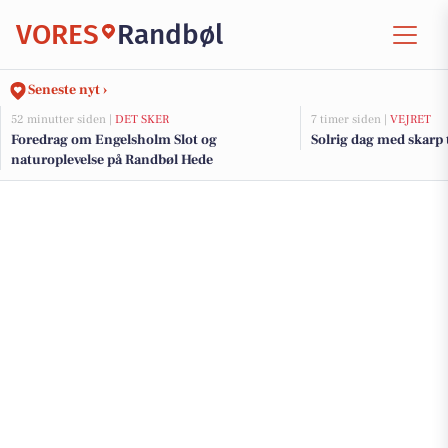
VORES
Randbøl
Seneste nyt ›
52 minutter siden |
DET SKER
7 timer siden |
VEJRET
Foredrag om Engelsholm Slot og
Solrig dag med skarp
naturoplevelse på Randbøl Hede