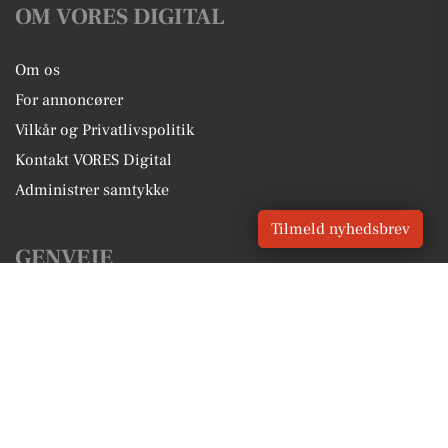
OM VORES DIGITAL
Om os
For annoncører
Vilkår og Privatlivspolitik
Kontakt VORES Digital
Administrer samtykke
Tilmeld nyhedsbrev
GENVEJE
Seneste nyt fra Randbøl
Vores lokale erhverv
Kalenderen for Randbøl
Fakta om Randbøl
Erhvervsartikler