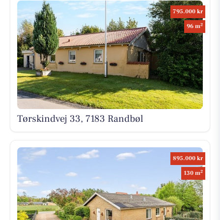
795.000 kr
2
96 m
Tørskindvej 33, 7183 Randbøl
895.000 kr
2
130 m