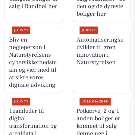
salg i Randbøl her
den og de dyreste
boliger her
JOBNYT
JOBNYT
Bliv en
Automatiseringsu
nøgleperson i
dvikler til grøn
Naturstyrelsens
innovation i
cybersikkerhedste
Naturstyrelsen
am og vær med til
at sikre vores
digitale udvikling
JOBNYT
BOLIGMARKED
Teamleder til
Potkærvej 2 og 1
digital
anden boliger er
transformation og
kommet til salg
arealdata i
denne uge i