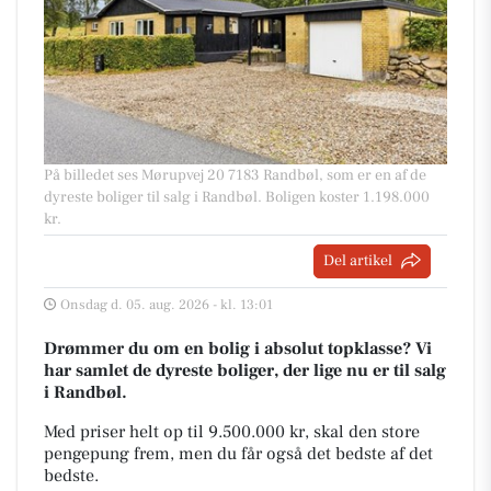
På billedet ses Mørupvej 20 7183 Randbøl, som er en af de
dyreste boliger til salg i Randbøl. Boligen koster 1.198.000
kr.
Del artikel
Onsdag d. 05. aug. 2026 - kl. 13:01
Drømmer du om en bolig i absolut topklasse? Vi
har samlet de dyreste boliger, der lige nu er til salg
i Randbøl.
Med priser helt op til 9.500.000 kr, skal den store
pengepung frem, men du får også det bedste af det
bedste.