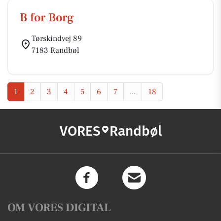
B for Borg
Tørskindvej 89
7183 Randbøl
1
2
3
4
5
6
7
...
18
VORES
Randbøl
OM VORES DIGITAL