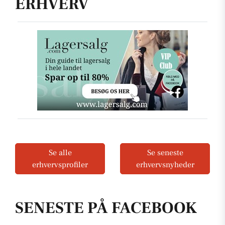
ERHVERV
Se alle
Se seneste
erhvervsprofiler
erhvervsnyheder
SENESTE PÅ FACEBOOK