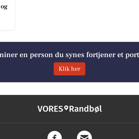
 og
iner en person du synes fortjener et por
Klik her
VORES
Randbøl