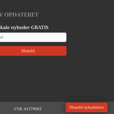
V OPDATERET
okale nyheder GRATIS
Tilmeld
Tilmeld nyhedsbrev
CVR: 41179082