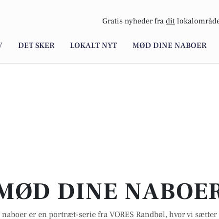
Gratis nyheder fra
dit
lokalområde
V
DET SKER
LOKALT NYT
MØD DINE NABOER
MØD DINE NABOE
naboer er en portræt-serie fra VORES Randbøl, hvor vi sætter