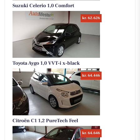
Suzuki Celerio 1,0 Comfort
kr. 62.626
Toyota Aygo 1,0 VVT-i x-black
kr. 64.446
Citroën C1 1,2 PureTech Feel
kr. 64.646