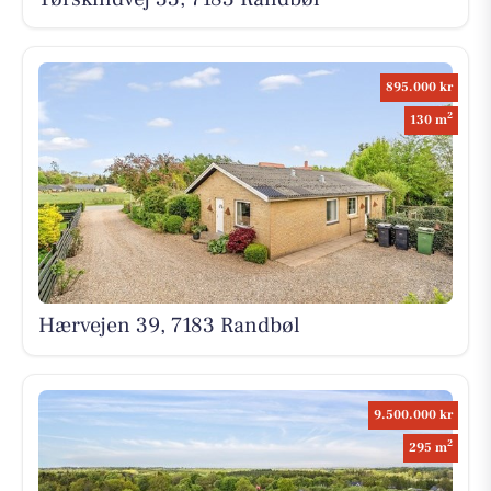
895.000 kr
2
130 m
Hærvejen 39, 7183 Randbøl
9.500.000 kr
2
295 m