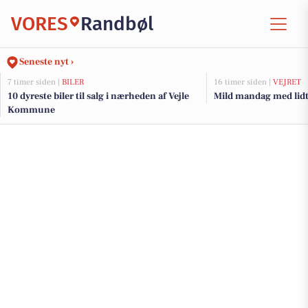
VORES
Randbøl
Seneste nyt ›
7 timer siden |
BILER
16 timer siden |
VEJRET
10 dyreste biler til salg i nærheden af Vejle
Mild mandag med lidt 
Kommune