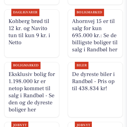
DAGLIGVARER
BOLIGMARKED
Kohberg brød til
Ahornvej 15 er til
12 kr. og Navito
salg for kun
tun til kun 9 kr. i
695.000 kr.: Se de
Netto
billigste boliger til
salg i Randbøl her
BOLIGMARKED
BILER
Eksklusiv bolig for
De dyreste biler i
1.198.000 kr er
Randbøl - Pris op
netop kommet til
til 438.834 kr!
salg i Randbøl - Se
den og de dyreste
boliger her
JOBNYT
JOBNYT