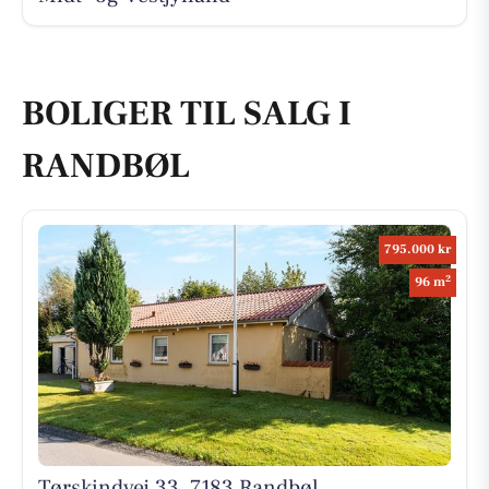
BOLIGER TIL SALG I
RANDBØL
795.000 kr
2
96 m
Tørskindvej 33, 7183 Randbøl