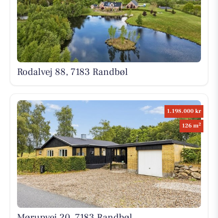
Rodalvej 88, 7183 Randbøl
1.198.000 kr
2
126 m
Mørupvej 20, 7183 Randbøl