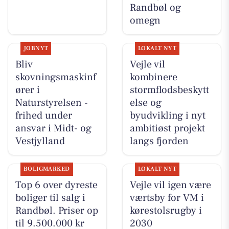
Randbøl og
omegn
JOBNYT
LOKALT NYT
Bliv
Vejle vil
skovningsmaskinf
kombinere
ører i
stormflodsbeskytt
Naturstyrelsen -
else og
frihed under
byudvikling i nyt
ansvar i Midt- og
ambitiøst projekt
Vestjylland
langs fjorden
BOLIGMARKED
LOKALT NYT
Top 6 over dyreste
Vejle vil igen være
boliger til salg i
værtsby for VM i
Randbøl. Priser op
kørestolsrugby i
til 9.500.000 kr
2030