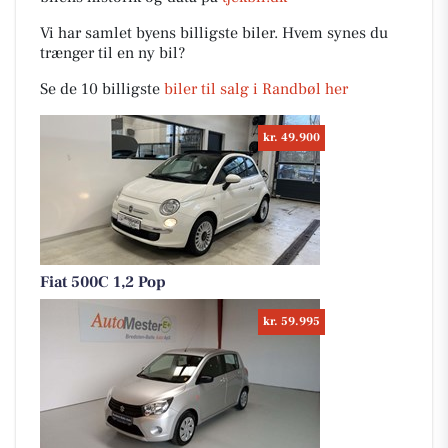
Vi har samlet byens billigste biler. Hvem synes du
trænger til en ny bil?
Se de 10 billigste
biler til salg i Randbøl her
kr. 49.900
Fiat 500C 1,2 Pop
kr. 59.995