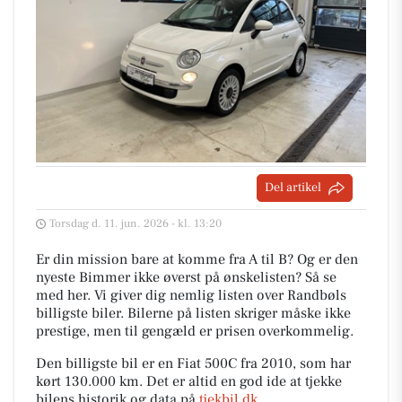
Del artikel
Torsdag d. 11. jun. 2026 - kl. 13:20
Er din mission bare at komme fra A til B? Og er den
nyeste Bimmer ikke øverst på ønskelisten? Så se
med her. Vi giver dig nemlig listen over Randbøls
billigste biler. Bilerne på listen skriger måske ikke
prestige, men til gengæld er prisen overkommelig.
Den billigste bil er en Fiat 500C fra 2010, som har
kørt 130.000 km. Det er altid en god ide at tjekke
bilens historik og data på
tjekbil.dk