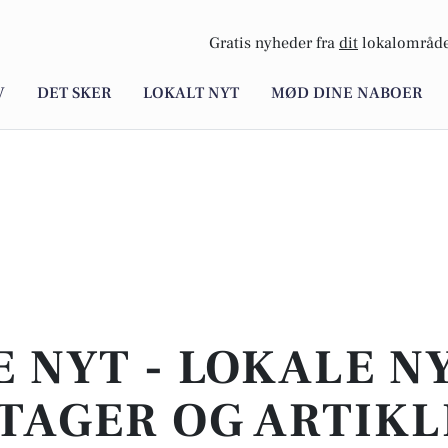
Gratis nyheder fra
dit
lokalområde
V
DET SKER
LOKALT NYT
MØD DINE NABOER
E NYT - LOKALE N
TAGER OG ARTIKL