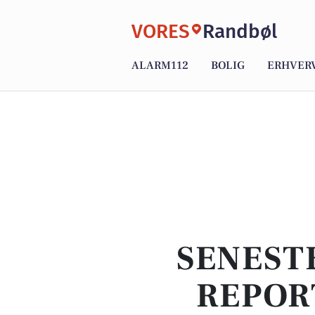
VORES
Randbøl
ALARM112
BOLIG
ERHVER
SENEST
REPOR