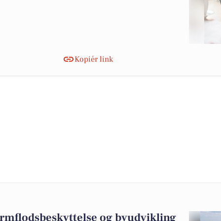
Kopiér link
ormflodsbeskyttelse og byudvikling