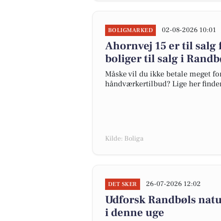
02-08-2026 10:01
BOLIGMARKED
Ahornvej 15 er til salg 
boliger til salg i Randb
Måske vil du ikke betale meget for
håndværkertilbud? Lige her finder 
Kilde: Boliga
26-07-2026 12:02
DET SKER
Udforsk Randbøls natu
i denne uge