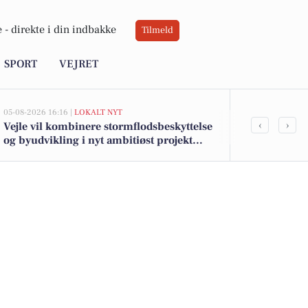
 -
direkte i din indbakke
Tilmeld
SPORT
VEJRET
05-08-2026 16:16 |
LOKALT NYT
05-08-2026 13:01
‹
›
Vejle vil kombinere stormflodsbeskyttelse
Top 6 over dy
og byudvikling i nyt ambitiøst projekt
Randbøl. Pri
langs fjorden