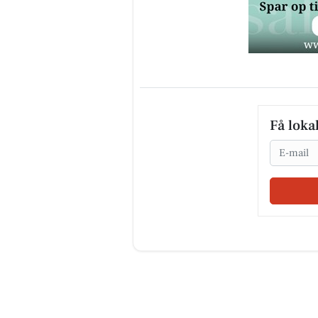
Få loka
Email