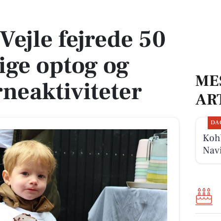
tlige optog og kreative børneaktiviteter
Vejle fejrede 50
lige optog og
ME
rneaktiviteter
AR
DA
Kohb
Navi