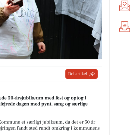
Del artikel
ede 50-årsjubilæum med fest og optog i
 fejrede dagen med pynt, sang og særlige
 Kommune et særligt jubilæum, da det er 50 år
 Fejringen fandt sted rundt omkring i kommunens