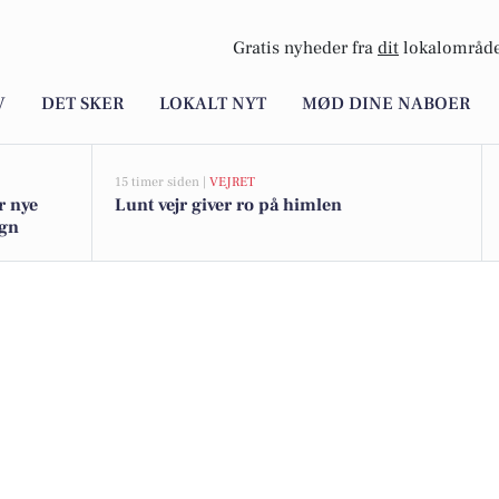
Gratis nyheder fra
dit
lokalområde
V
DET SKER
LOKALT NYT
MØD DINE NABOER
15 timer siden |
VEJRET
r nye
Lunt vejr giver ro på himlen
egn