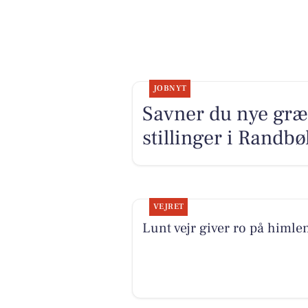
JOBNYT
Savner du nye græ
stillinger i Randb
VEJRET
Lunt vejr giver ro på himle