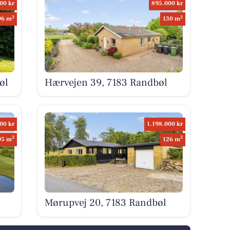
00 kr
895.000 kr
2
2
96 m
130 m
øl
Hærvejen 39, 7183 Randbøl
00 kr
1.198.000 kr
2
2
95 m
126 m
Mørupvej 20, 7183 Randbøl