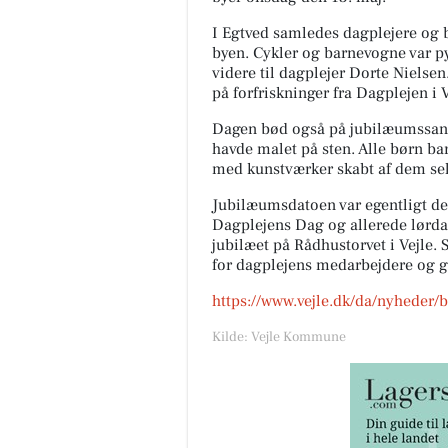
I Egtved samledes dagplejere og 
byen. Cykler og barnevogne var py
videre til dagplejer Dorte Nielsen
på forfriskninger fra Dagplejen i 
Dagen bød også på jubilæumssang,
havde malet på sten. Alle børn ba
med kunstværker skabt af dem sel
Jubilæumsdatoen var egentligt den
Dagplejens Dag og allerede lørda
jubilæet på Rådhustorvet i Vejle. 
for dagplejens medarbejdere og g
https://www.vejle.dk/da/nyheder/
Kilde: Vejle Kommune