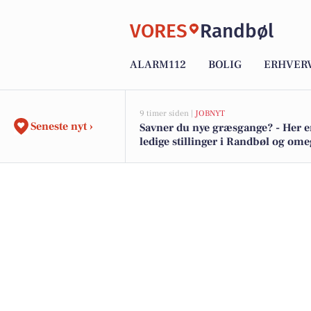
VORES
Randbøl
ALARM112
BOLIG
ERHVER
9 timer siden |
JOBNYT
Seneste nyt ›
Savner du nye græsgange? - Her e
ledige stillinger i Randbøl og om