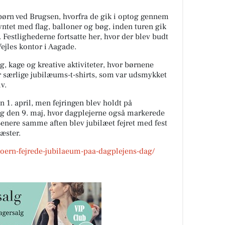
børn ved Brugsen, hvorfra de gik i optog gennem
ntet med flag, balloner og bøg, inden turen gik
. Festlighederne fortsatte her, hvor der blev budt
Vejles kontor i Aagade.
 kage og kreative aktiviteter, hvor børnene
r særlige jubilæums-t-shirts, som var udsmykket
v.
 1. april, men fejringen blev holdt på
g den 9. maj, hvor dagplejerne også markerede
Senere samme aften blev jubilæet fejret med fest
æster.
boern-fejrede-jubilaeum-paa-dagplejens-dag/