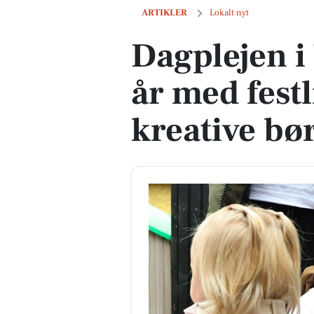
Dagplejen i Vejle fejrede 50 år med fes
ARTIKLER
Lokalt nyt
Dagplejen i 
år med fest
kreative bø