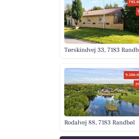
795.0
Tørskindvej 33, 7183 Randb
9.500.0
2
Rodalvej 88, 7183 Randbøl