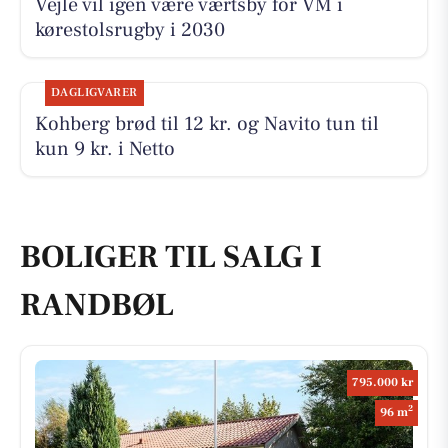
Vejle vil igen være værtsby for VM i
kørestolsrugby i 2030
DAGLIGVARER
Kohberg brød til 12 kr. og Navito tun til
kun 9 kr. i Netto
BOLIGER TIL SALG I
RANDBØL
795.000 kr
2
96 m