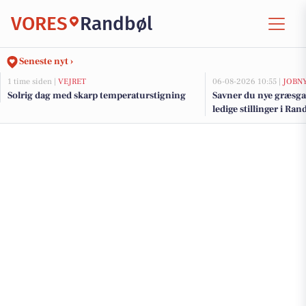
VORES
Randbøl
Seneste nyt ›
1 time siden |
VEJRET
06-08-2026 10:55 |
JOBN
Solrig dag med skarp temperaturstigning
Savner du nye græsga
ledige stillinger i R