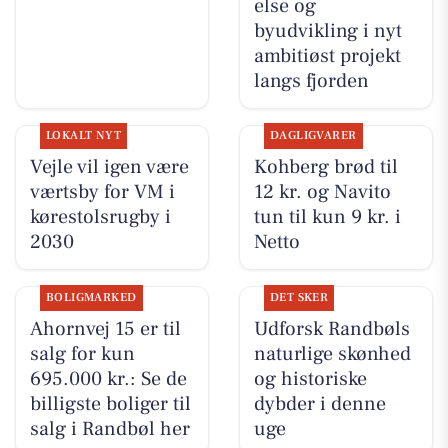
else og
byudvikling i nyt
ambitiøst projekt
langs fjorden
LOKALT NYT
DAGLIGVARER
Vejle vil igen være
Kohberg brød til
værtsby for VM i
12 kr. og Navito
kørestolsrugby i
tun til kun 9 kr. i
2030
Netto
BOLIGMARKED
DET SKER
Ahornvej 15 er til
Udforsk Randbøls
salg for kun
naturlige skønhed
695.000 kr.: Se de
og historiske
billigste boliger til
dybder i denne
salg i Randbøl her
uge