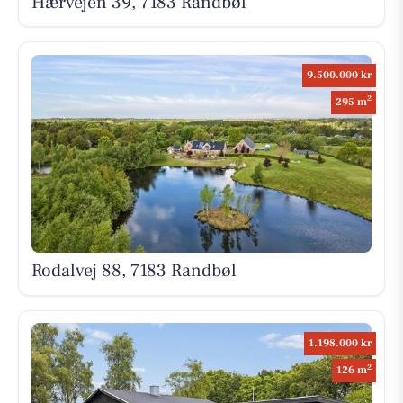
Hærvejen 39, 7183 Randbøl
9.500.000 kr
2
295 m
Rodalvej 88, 7183 Randbøl
1.198.000 kr
2
126 m