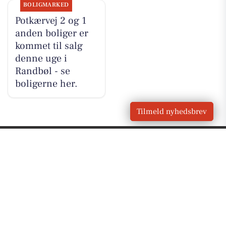
BOLIGMARKED
Potkærvej 2 og 1
anden boliger er
kommet til salg
denne uge i
Randbøl - se
boligerne her.
Tilmeld nyhedsbrev
VORES
Randbøl