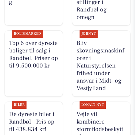
g
stillinger i
Randbøl og
omegn
BOLIGMARKED
JOBNYT
Top 6 over dyreste
Bliv
boliger til salg i
skovningsmaskinf
Randbøl. Priser op
ører i
til 9.500.000 kr
Naturstyrelsen -
frihed under
ansvar i Midt- og
Vestjylland
BILER
LOKALT NYT
De dyreste biler i
Vejle vil
Randbøl - Pris op
kombinere
til 438.834 kr!
stormflodsbeskytt