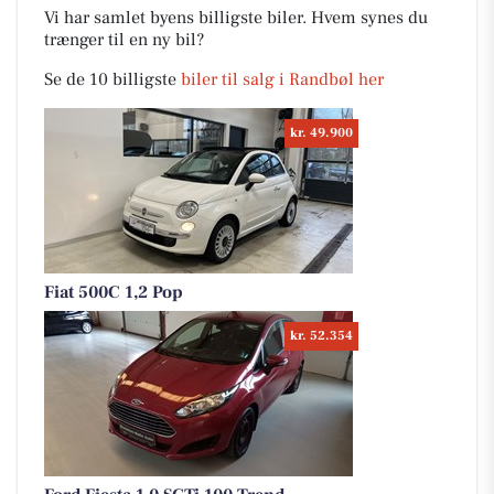
Vi har samlet byens billigste biler. Hvem synes du
trænger til en ny bil?
Se de 10 billigste
biler til salg i Randbøl her
kr. 49.900
Fiat 500C 1,2 Pop
kr. 52.354