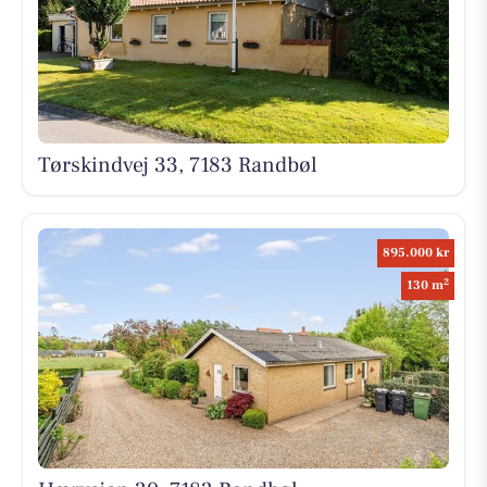
Tørskindvej 33, 7183 Randbøl
895.000 kr
2
130 m