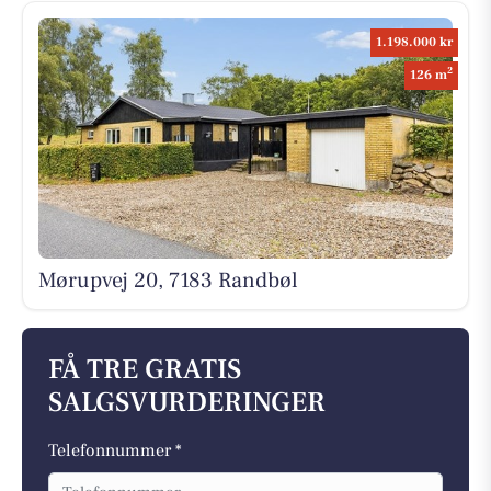
1.198.000 kr
2
126 m
Mørupvej 20, 7183 Randbøl
FÅ TRE GRATIS
SALGSVURDERINGER
Telefonnummer *