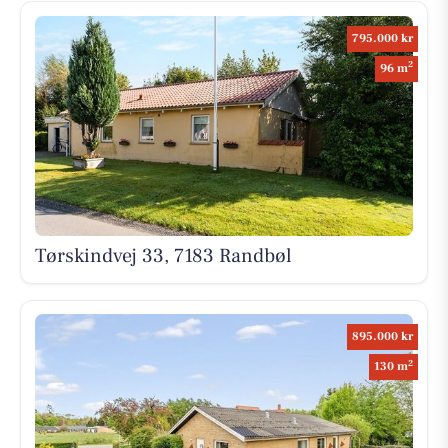
795.000 kr
2
96 m
Tørskindvej 33, 7183 Randbøl
895.000 kr
2
130 m