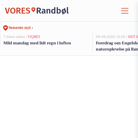
VORES
Randbøl
Seneste nyt ›
7 timer siden |
VEJRET
09-08-2026 12:03 |
DET 
Mild mandag med lidt regn i luften
Foredrag om Engelsh
naturoplevelse på Ra