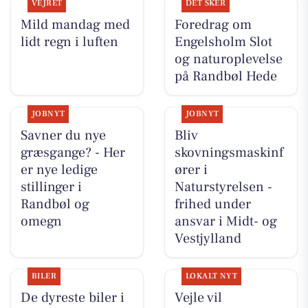
VEJRET
DET SKER
Mild mandag med
Foredrag om
lidt regn i luften
Engelsholm Slot
og naturoplevelse
på Randbøl Hede
JOBNYT
JOBNYT
Savner du nye
Bliv
græsgange? - Her
skovningsmaskinf
er nye ledige
ører i
stillinger i
Naturstyrelsen -
Randbøl og
frihed under
omegn
ansvar i Midt- og
Vestjylland
BILER
LOKALT NYT
De dyreste biler i
Vejle vil