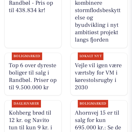
Randbøl - Pris op
kombinere
til 438.834 kr!
stormflodsbeskytt
else og
byudvikling i nyt
ambitiøst projekt
langs fjorden
BOLIGMARKED
LOKALT NYT
Top 6 over dyreste
Vejle vil igen være
boliger til salg i
værtsby for VM i
Randbøl. Priser op
kørestolsrugby i
til 9.500.000 kr
2030
DAGLIGVARER
BOLIGMARKED
Kohberg brød til
Ahornvej 15 er til
12 kr. og Navito
salg for kun
tun til kun 9 kr. i
695.000 kr.: Se de