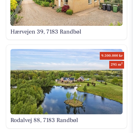
Hærvejen 39, 7183 Randbøl
9.500.000 kr
2
295 m
Rodalvej 88, 7183 Randbøl