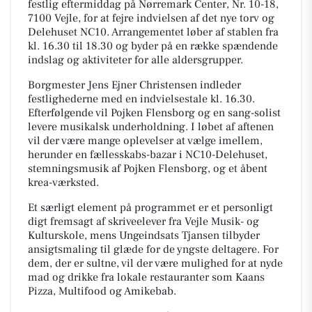
festlig eftermiddag på Nørremark Center, Nr. 10-18,
7100 Vejle, for at fejre indvielsen af det nye torv og
Delehuset NC10. Arrangementet løber af stablen fra
kl. 16.30 til 18.30 og byder på en række spændende
indslag og aktiviteter for alle aldersgrupper.
Borgmester Jens Ejner Christensen indleder
festlighederne med en indvielsestale kl. 16.30.
Efterfølgende vil Pojken Flensborg og en sang-solist
levere musikalsk underholdning. I løbet af aftenen
vil der være mange oplevelser at vælge imellem,
herunder en fællesskabs-bazar i NC10-Delehuset,
stemningsmusik af Pojken Flensborg, og et åbent
krea-værksted.
Et særligt element på programmet er et personligt
digt fremsagt af skriveelever fra Vejle Musik- og
Kulturskole, mens Ungeindsats Tjansen tilbyder
ansigtsmaling til glæde for de yngste deltagere. For
dem, der er sultne, vil der være mulighed for at nyde
mad og drikke fra lokale restauranter som Kaans
Pizza, Multifood og Amikebab.