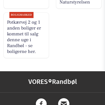
Naturstyrelsen
BOLIGMARKED
Potkærvej 2 og 1
anden boliger er
kommet til salg
denne uge i
Randbøl - se
boligerne her.
VORES
Randbøl