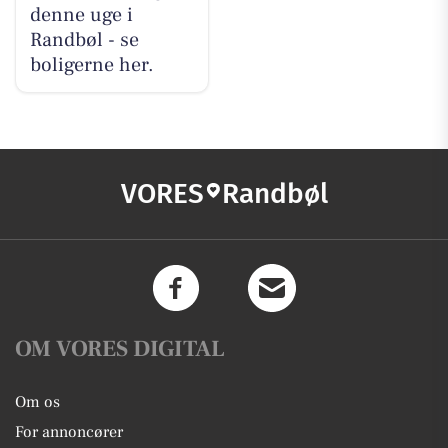
denne uge i
Randbøl - se
boligerne her.
VORES
Randbøl
OM VORES DIGITAL
Om os
For annoncører