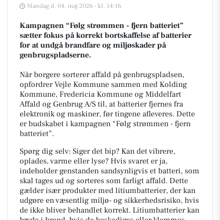
Mandag d. 04. maj 2026 - kl. 14:16
Kampagnen “Følg strømmen - fjern batteriet”
sætter fokus på korrekt bortskaffelse af batterier
for at undgå brandfare og miljøskader på
genbrugspladserne.
Når borgere sorterer affald på genbrugspladsen,
opfordrer Vejle Kommune sammen med Kolding
Kommune, Fredericia Kommune og Middelfart
Affald og Genbrug A/S til, at batterier fjernes fra
elektronik og maskiner, før tingene afleveres. Dette
er budskabet i kampagnen “Følg strømmen - fjern
batteriet”.
Spørg dig selv: Siger det bip? Kan det vibrere,
oplades, varme eller lyse? Hvis svaret er ja,
indeholder genstanden sandsynligvis et batteri, som
skal tages ud og sorteres som farligt affald. Dette
gælder især produkter med litiumbatterier, der kan
udgøre en væsentlig miljø- og sikkerhedsrisiko, hvis
de ikke bliver behandlet korrekt. Litiumbatterier kan