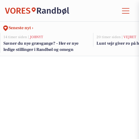
VORES
Randbøl
Seneste nyt ›
14 timer siden |
JOBNYT
20 timer siden |
VEJRET
Savner du nye græsgange? - Her er nye
Lunt vejr giver ro på
ledige stillinger i Randbøl og omegn