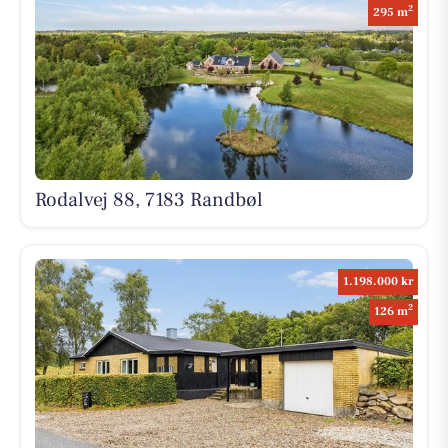
2
295 m
Rodalvej 88, 7183 Randbøl
1.198.000 kr
2
126 m