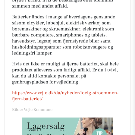
bryde i brand, hvis de beskadiges eller klemmes
sammen med andet affald.
Batterier findes i mange af hverdagens genstande
såsom elcykler, løbehjul, elektrisk værktøj som
boremaskiner og skruemaskiner, elektronik som
bærbare computere, smartphones og tablets,
haveudstyr, legetøj som fjernstyrede biler samt
husholdningsapparater som robotstøvsugere og
ledningsfri lamper.
Hvis det ikke er muligt at fjerne batteriet, skal hele
produktet afleveres som farligt affald. Er du i tvivl,
kan du altid kontakte personalet på
genbrugspladsen for vejledning.
https://www.vejle.dk/da/nyheder/foelg-stroemmen-
fjern-batteriet/
Kilde: Vejle Kommune