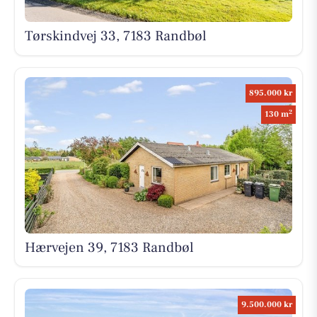
Tørskindvej 33, 7183 Randbøl
895.000 kr
2
130 m
Hærvejen 39, 7183 Randbøl
9.500.000 kr