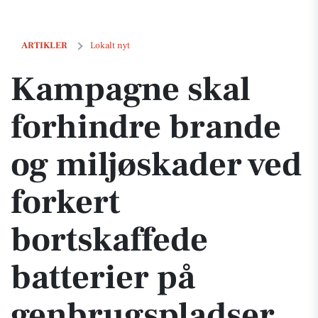
Kampagne skal forhindre brande og miljøskader ved forkert bortskaff
ARTIKLER
Lokalt nyt
Kampagne skal
forhindre brande
og miljøskader ved
forkert
bortskaffede
batterier på
genbrugspladser