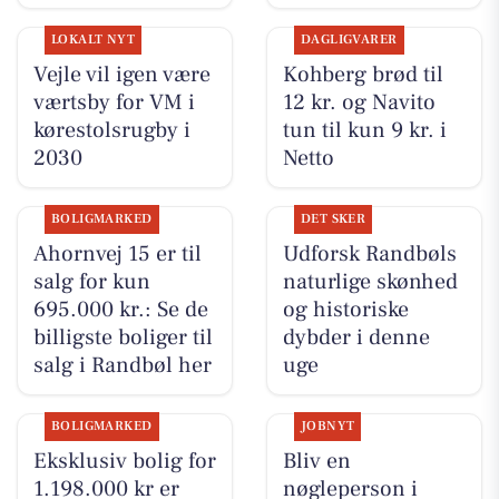
LOKALT NYT
DAGLIGVARER
Vejle vil igen være
Kohberg brød til
værtsby for VM i
12 kr. og Navito
kørestolsrugby i
tun til kun 9 kr. i
2030
Netto
BOLIGMARKED
DET SKER
Ahornvej 15 er til
Udforsk Randbøls
salg for kun
naturlige skønhed
695.000 kr.: Se de
og historiske
billigste boliger til
dybder i denne
salg i Randbøl her
uge
BOLIGMARKED
JOBNYT
Eksklusiv bolig for
Bliv en
1.198.000 kr er
nøgleperson i