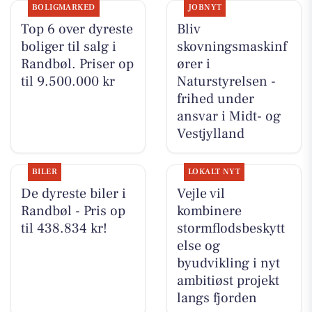
BOLIGMARKED
JOBNYT
Top 6 over dyreste
Bliv
boliger til salg i
skovningsmaskinf
Randbøl. Priser op
ører i
til 9.500.000 kr
Naturstyrelsen -
frihed under
ansvar i Midt- og
Vestjylland
BILER
LOKALT NYT
De dyreste biler i
Vejle vil
Randbøl - Pris op
kombinere
til 438.834 kr!
stormflodsbeskytt
else og
byudvikling i nyt
ambitiøst projekt
langs fjorden