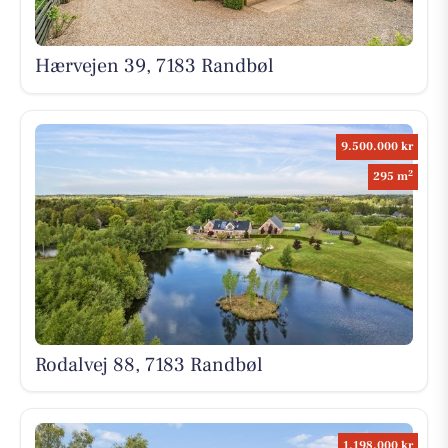
Hærvejen 39, 7183 Randbøl
9.500.000 kr
2
295 m
Rodalvej 88, 7183 Randbøl
1.198.000 kr