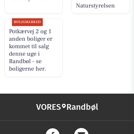
Naturstyrelsen
BOLIGMARKED
Potkærvej 2 og 1
anden boliger er
kommet til salg
denne uge i
Randbøl - se
boligerne her.
VORES
Randbøl