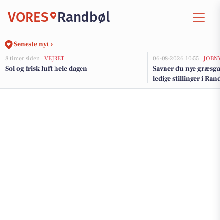
VORES
Randbøl
Seneste nyt ›
8 timer siden |
VEJRET
06-08-2026 10:55 |
JOBN
Sol og frisk luft hele dagen
Savner du nye græsga
ledige stillinger i R