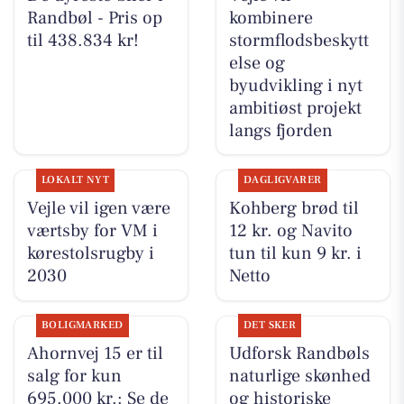
Randbøl - Pris op
kombinere
til 438.834 kr!
stormflodsbeskytt
else og
byudvikling i nyt
ambitiøst projekt
langs fjorden
LOKALT NYT
DAGLIGVARER
Vejle vil igen være
Kohberg brød til
værtsby for VM i
12 kr. og Navito
kørestolsrugby i
tun til kun 9 kr. i
2030
Netto
BOLIGMARKED
DET SKER
Ahornvej 15 er til
Udforsk Randbøls
salg for kun
naturlige skønhed
695.000 kr.: Se de
og historiske