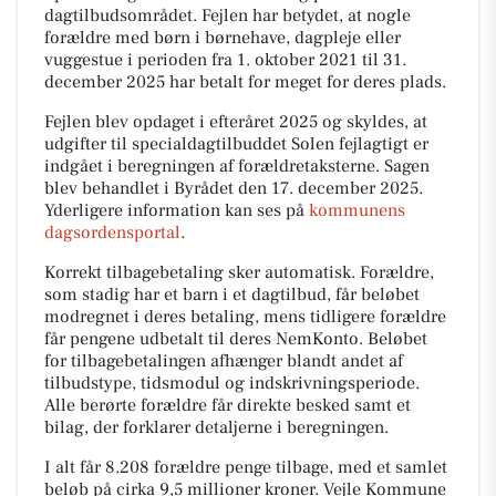
dagtilbudsområdet. Fejlen har betydet, at nogle
forældre med børn i børnehave, dagpleje eller
vuggestue i perioden fra 1. oktober 2021 til 31.
december 2025 har betalt for meget for deres plads.
Fejlen blev opdaget i efteråret 2025 og skyldes, at
udgifter til specialdagtilbuddet Solen fejlagtigt er
indgået i beregningen af forældretaksterne. Sagen
blev behandlet i Byrådet den 17. december 2025.
Yderligere information kan ses på
kommunens
dagsordensportal
.
Korrekt tilbagebetaling sker automatisk. Forældre,
som stadig har et barn i et dagtilbud, får beløbet
modregnet i deres betaling, mens tidligere forældre
får pengene udbetalt til deres NemKonto. Beløbet
for tilbagebetalingen afhænger blandt andet af
tilbudstype, tidsmodul og indskrivningsperiode.
Alle berørte forældre får direkte besked samt et
bilag, der forklarer detaljerne i beregningen.
I alt får 8.208 forældre penge tilbage, med et samlet
beløb på cirka 9,5 millioner kroner. Vejle Kommune