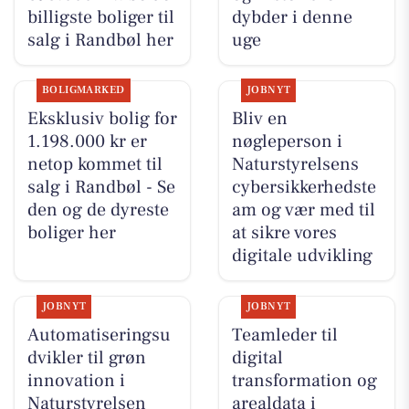
billigste boliger til
dybder i denne
salg i Randbøl her
uge
BOLIGMARKED
JOBNYT
Eksklusiv bolig for
Bliv en
1.198.000 kr er
nøgleperson i
netop kommet til
Naturstyrelsens
salg i Randbøl - Se
cybersikkerhedste
den og de dyreste
am og vær med til
boliger her
at sikre vores
digitale udvikling
JOBNYT
JOBNYT
Automatiseringsu
Teamleder til
dvikler til grøn
digital
innovation i
transformation og
Naturstyrelsen
arealdata i