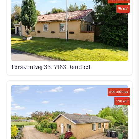
2
96 m
Tørskindvej 33, 7183 Randbøl
895.000 kr
2
130 m