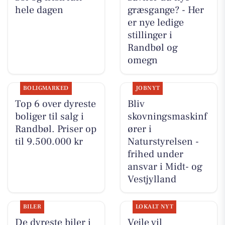
hele dagen
græsgange? - Her
er nye ledige
stillinger i
Randbøl og
omegn
BOLIGMARKED
JOBNYT
Top 6 over dyreste
Bliv
boliger til salg i
skovningsmaskinf
Randbøl. Priser op
ører i
til 9.500.000 kr
Naturstyrelsen -
frihed under
ansvar i Midt- og
Vestjylland
BILER
LOKALT NYT
De dyreste biler i
Vejle vil