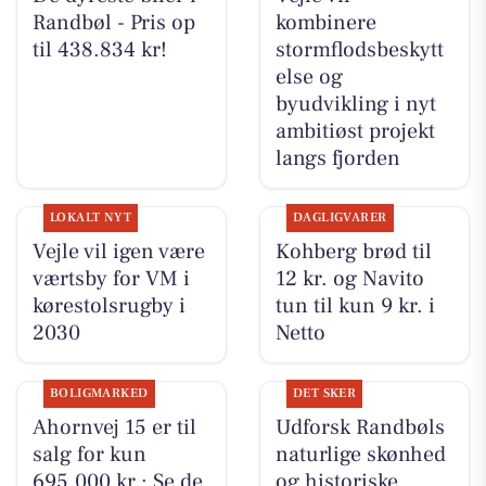
Randbøl - Pris op
kombinere
til 438.834 kr!
stormflodsbeskytt
else og
byudvikling i nyt
ambitiøst projekt
langs fjorden
LOKALT NYT
DAGLIGVARER
Vejle vil igen være
Kohberg brød til
værtsby for VM i
12 kr. og Navito
kørestolsrugby i
tun til kun 9 kr. i
2030
Netto
BOLIGMARKED
DET SKER
Ahornvej 15 er til
Udforsk Randbøls
salg for kun
naturlige skønhed
695.000 kr.: Se de
og historiske