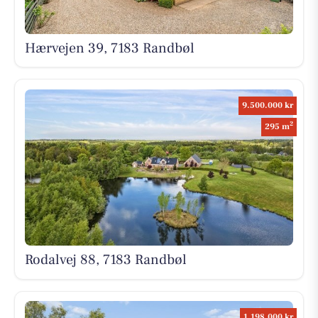
Hærvejen 39, 7183 Randbøl
9.500.000 kr
2
295 m
Rodalvej 88, 7183 Randbøl
1.198.000 kr