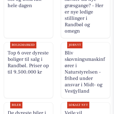
hele dagen
græsgange? - Her
er nye ledige
stillinger i
Randbøl og
omegn
BOLIGMARKED
JOBNYT
Top 6 over dyreste
Bliv
boliger til salg i
skovningsmaskinf
Randbøl. Priser op
ører i
til 9.500.000 kr
Naturstyrelsen -
frihed under
ansvar i Midt- og
Vestjylland
BILER
LOKALT NYT
De dyreste biler i
Vejle vil