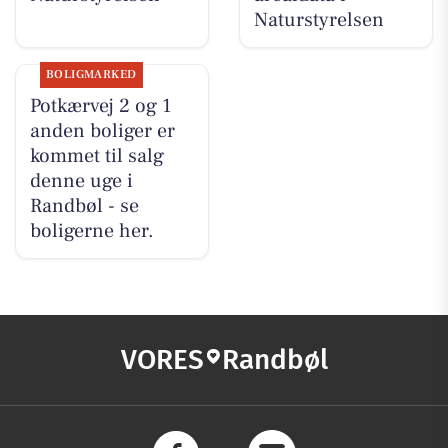
Naturstyrelsen
BOLIGMARKED
Potkærvej 2 og 1
anden boliger er
kommet til salg
denne uge i
Randbøl - se
boligerne her.
VORES
Randbøl