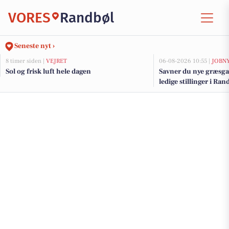
VORES
Randbøl
Seneste nyt ›
8 timer siden |
VEJRET
06-08-2026 10:55 |
JOBN
Sol og frisk luft hele dagen
Savner du nye græsga
ledige stillinger i R