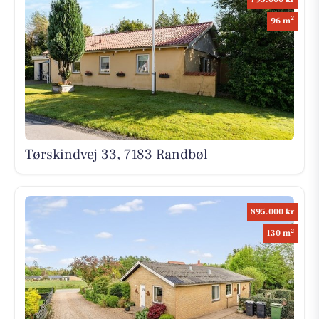
2
96 m
Tørskindvej 33, 7183 Randbøl
895.000 kr
2
130 m