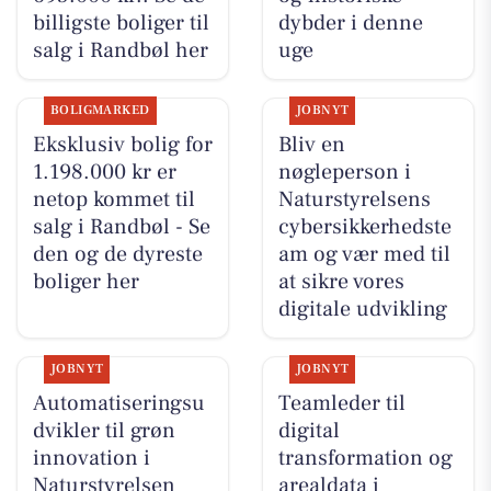
billigste boliger til
dybder i denne
salg i Randbøl her
uge
BOLIGMARKED
JOBNYT
Eksklusiv bolig for
Bliv en
1.198.000 kr er
nøgleperson i
netop kommet til
Naturstyrelsens
salg i Randbøl - Se
cybersikkerhedste
den og de dyreste
am og vær med til
boliger her
at sikre vores
digitale udvikling
JOBNYT
JOBNYT
Automatiseringsu
Teamleder til
dvikler til grøn
digital
innovation i
transformation og
Naturstyrelsen
arealdata i