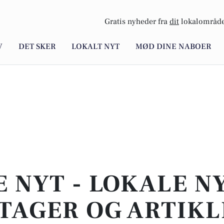
Gratis nyheder fra
dit
lokalområde
V
DET SKER
LOKALT NYT
MØD DINE NABOER
E NYT - LOKALE N
TAGER OG ARTIKL