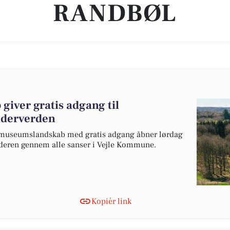
RANDBØL
iver gratis adgang til
lderverden
 museumslandskab med gratis adgang åbner lørdag
lderen gennem alle sanser i Vejle Kommune.
Kopiér link