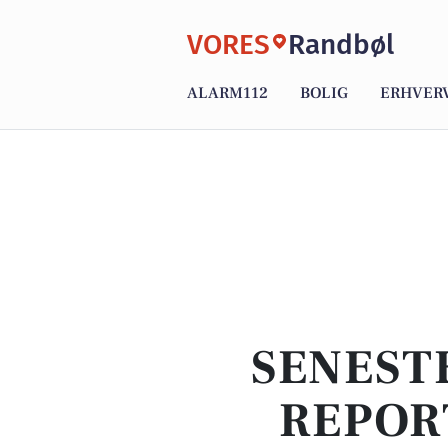
VORES
Randbøl
ALARM112
BOLIG
ERHVER
SENEST
REPOR