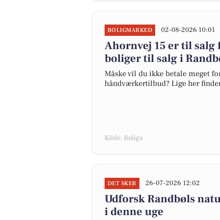
02-08-2026 10:01
BOLIGMARKED
Ahornvej 15 er til salg 
boliger til salg i Randb
Måske vil du ikke betale meget for
håndværkertilbud? Lige her finder 
Kilde: Boliga
26-07-2026 12:02
DET SKER
Udforsk Randbøls natu
i denne uge