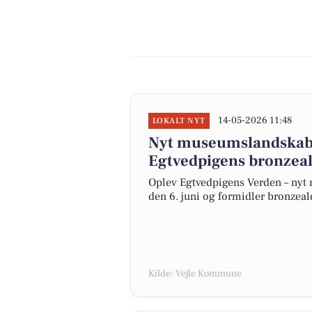
14-05-2026 11:48
LOKALT NYT
Nyt museumslandskab g
Egtvedpigens bronzea
Oplev Egtvedpigens Verden – nyt
den 6. juni og formidler bronzea
Kilde: Vejle Kommune