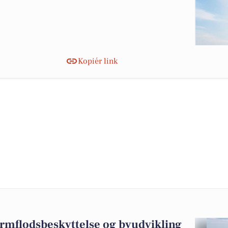
Kopiér link
ormflodsbeskyttelse og byudvikling