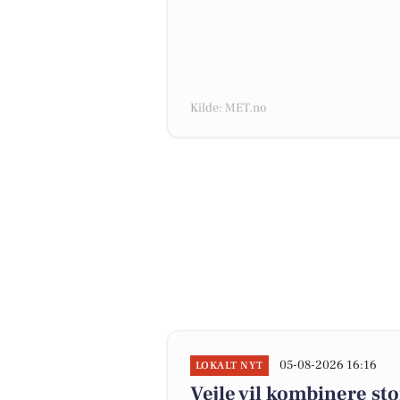
Kilde: MET.no
05-08-2026 16:16
LOKALT NYT
Vejle vil kombinere st