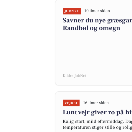
10 timer siden
JOBNYT
Savner du nye græsgange
Randbøl og omegn
Kilde: JobNet
16 timer siden
VEJRET
Lunt vejr giver ro på 
Kølig start, mild eftermiddag. Dag
temperaturen stiger stille og rol