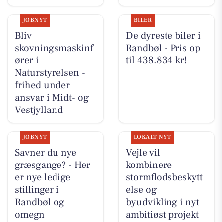
JOBNYT
BILER
Bliv
De dyreste biler i
skovningsmaskinf
Randbøl - Pris op
ører i
til 438.834 kr!
Naturstyrelsen -
frihed under
ansvar i Midt- og
Vestjylland
JOBNYT
LOKALT NYT
Savner du nye
Vejle vil
græsgange? - Her
kombinere
er nye ledige
stormflodsbeskytt
stillinger i
else og
Randbøl og
byudvikling i nyt
omegn
ambitiøst projekt