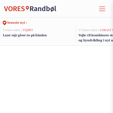
VORES
Randbøl
Seneste nyt ›
5 timer siden |
VEJRET
17 timer siden |
LOKALT 
Lunt vejr giver ro på himlen
Vejle vil kombinere s
og byudvikling i nyt 
fjorden