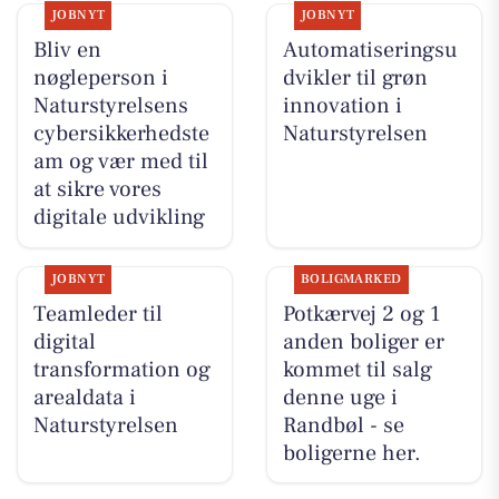
JOBNYT
JOBNYT
Bliv en
Automatiseringsu
nøgleperson i
dvikler til grøn
Naturstyrelsens
innovation i
cybersikkerhedste
Naturstyrelsen
am og vær med til
at sikre vores
digitale udvikling
JOBNYT
BOLIGMARKED
Teamleder til
Potkærvej 2 og 1
digital
anden boliger er
transformation og
kommet til salg
arealdata i
denne uge i
Naturstyrelsen
Randbøl - se
boligerne her.