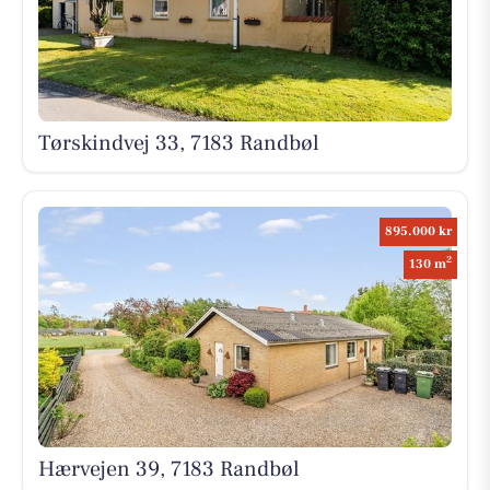
Tørskindvej 33, 7183 Randbøl
895.000 kr
2
130 m
Hærvejen 39, 7183 Randbøl