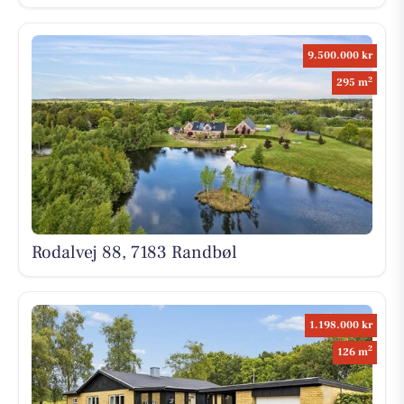
9.500.000 kr
2
295 m
Rodalvej 88, 7183 Randbøl
1.198.000 kr
2
126 m