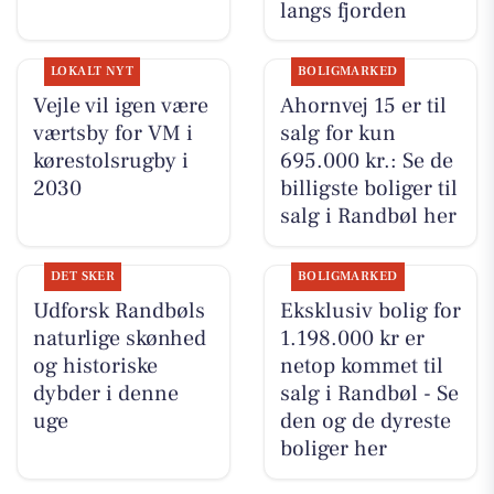
langs fjorden
LOKALT NYT
BOLIGMARKED
Vejle vil igen være
Ahornvej 15 er til
værtsby for VM i
salg for kun
kørestolsrugby i
695.000 kr.: Se de
2030
billigste boliger til
salg i Randbøl her
DET SKER
BOLIGMARKED
Udforsk Randbøls
Eksklusiv bolig for
naturlige skønhed
1.198.000 kr er
og historiske
netop kommet til
dybder i denne
salg i Randbøl - Se
uge
den og de dyreste
boliger her