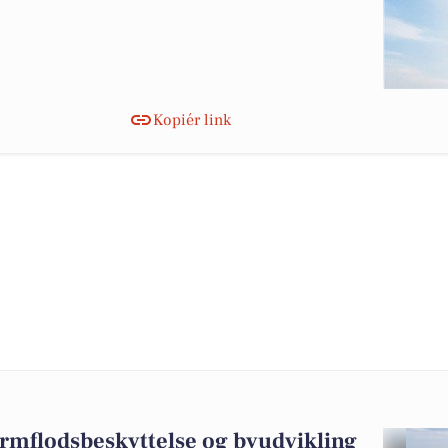
Kopiér link
ormflodsbeskyttelse og byudvikling