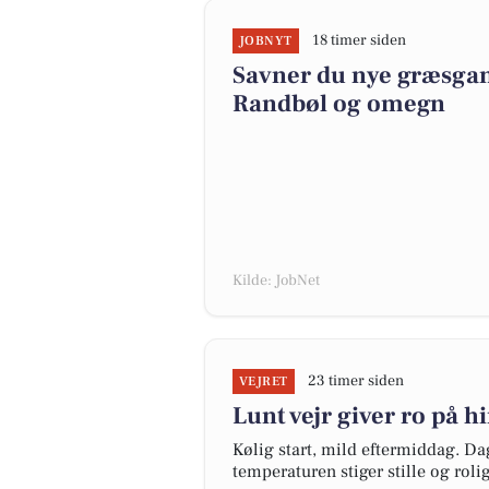
18 timer siden
JOBNYT
Savner du nye græsgange
Randbøl og omegn
Kilde: JobNet
23 timer siden
VEJRET
Lunt vejr giver ro på 
Kølig start, mild eftermiddag. Dag
temperaturen stiger stille og rol