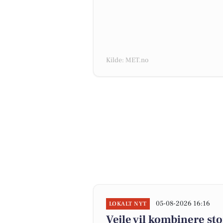
Kilde: MET.no
05-08-2026 16:16
LOKALT NYT
Vejle vil kombinere st