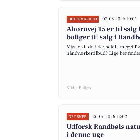
02-08-2026 10:01
BOLIGMARKED
Ahornvej 15 er til salg 
boliger til salg i Randb
Måske vil du ikke betale meget for
håndværkertilbud? Lige her finder 
Kilde: Boliga
26-07-2026 12:02
DET SKER
Udforsk Randbøls natu
i denne uge