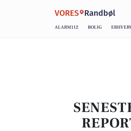
VORES
Randbøl
ALARM112
BOLIG
ERHVER
SENEST
REPOR