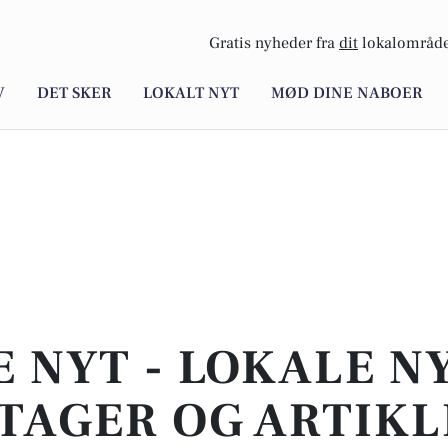
Gratis nyheder fra
dit
lokalområde
V
DET SKER
LOKALT NYT
MØD DINE NABOER
E NYT - LOKALE N
TAGER OG ARTIKL